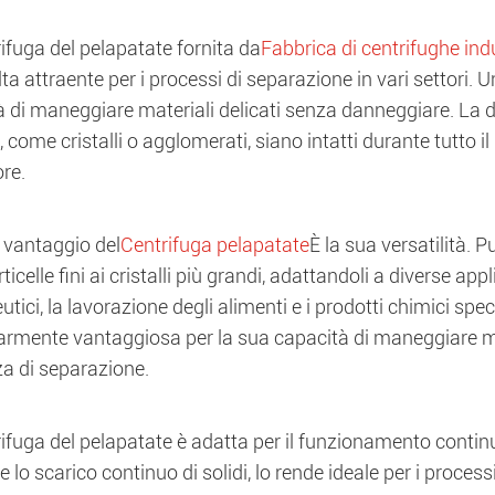
ifuga del pelapatate fornita da
Fabbrica di centrifughe indu
ta attraente per i processi di separazione in vari settori. 
 di maneggiare materiali delicati senza danneggiare. La de
i, come cristalli o agglomerati, siano intatti durante tutto i
ore.
 vantaggio del
Centrifuga pelapatate
È la sua versatilità.
rticelle fini ai cristalli più grandi, adattandoli a diverse ap
tici, la lavorazione degli alimenti e i prodotti chimici spe
armente vantaggiosa per la sua capacità di maneggiare mat
za di separazione.
ifuga del pelapatate è adatta per il funzionamento continu
 lo scarico continuo di solidi, lo rende ideale per i proces