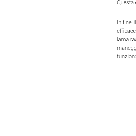
Questa o
In fine,
efficace
lama ras
maneggia
funzion