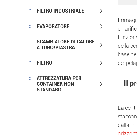

FILTRO INDUSTRIALE
Immagini

EVAPORATORE
chiarifi
funziona
SCAMBIATORE DI CALORE

della ce
A TUBO/PIASTRA
base per

del pela
FILTRO
ATTREZZATURA PER
Il p

CONTAINER NON
STANDARD
La centr
staccano
dalla mi
orizzon