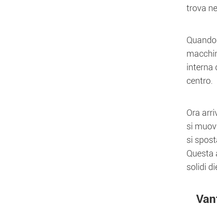
trova ne
Quando l
macchina
interna 
centro.
Ora arri
si muove
si spost
Questa a
solidi di
Vant