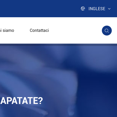

INGLESE
i siamo
Contattaci

LAPATATE?