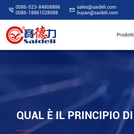
0086-523-84808886
sales@saideli.com


0086-18861028088
liuyan@saideli.com
Prodotti
Home
Risorse
Blog
Qual è il principio d
QUAL È IL PRINCIPIO 