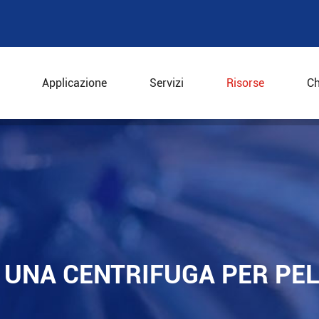
Applicazione
Servizi
Risorse
Ch
i una centrifuga per pelapatate?
DI UNA CENTRIFUGA PER PE