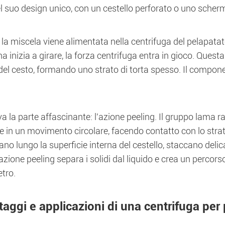
l suo design unico, con un cestello perforato o uno scher
a miscela viene alimentata nella centrifuga del pelapatate,
 inizia a girare, la forza centrifuga entra in gioco. Questa 
del cesto, formando uno strato di torta spesso. Il compone
va la parte affascinante: l'azione peeling. Il gruppo lama ra
 in un movimento circolare, facendo contatto con lo strato
ano lungo la superficie interna del cestello, staccano delica
zione peeling separa i solidi dal liquido e crea un percorso c
etro.
aggi e applicazioni di una centrifuga per