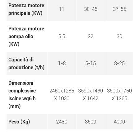
Potenza motore
11
30-45
37-55
principale (KW)
Potenza motore
pompa olio
5.5
22
30
(KW)
Capacità di
1-8
5-15
8-25
produzione (t/h)
Dimensioni
complessive
2460x1286
3590x1430
3500x1760
3
lscine wq6 h
X 1030
X 1642
X 1265
(mm)
Peso (Kg)
2480
3500
4000