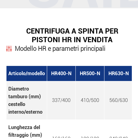
CENTRIFUGA A SPINTA PER
PISTONI HR IN VENDITA
Modello HR e parametri principali
Articolo/modello
HR400-N
HR500-N
HR630-N
Diametro
tamburo (mm)
337/400
410/500
560/630
cestello
interno/esterno
Lunghezza del
filtraggio (mm)