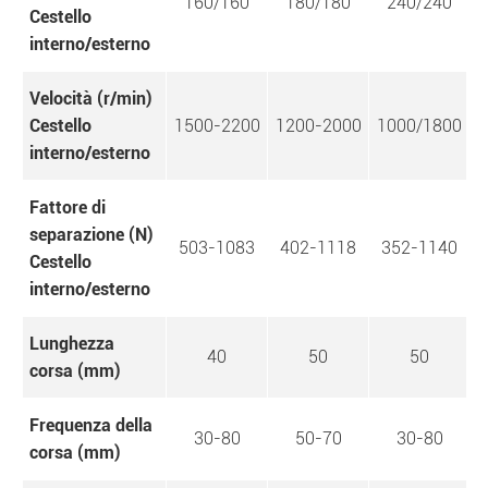
160/160
180/180
240/240
Cestello
interno/esterno
Velocità (r/min)
Cestello
1500-2200
1200-2000
1000/1800
interno/esterno
Fattore di
separazione (N)
503-1083
402-1118
352-1140
Cestello
interno/esterno
Lunghezza
40
50
50
corsa (mm)
Frequenza della
30-80
50-70
30-80
corsa (mm)