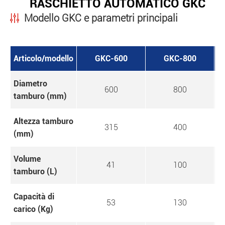
RASCHIETTO AUTOMATICO GKC
Modello GKC e parametri principali
Articolo/modello
GKC-600
GKC-800
Diametro
600
800
tamburo (mm)
Altezza tamburo
315
400
(mm)
Volume
41
100
tamburo (L)
Capacità di
53
130
carico (Kg)