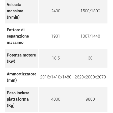
Velocità
massima
2400
1500/1800
(r/min)
Fattore di
separazione
1931
1007/1448
massimo
Potenza motore
18.5
30
(Kw)
Ammortizzatore
2016x1410x1480
2620x2000x2070
3
(mm)
Peso inclusa
piattaforma
4000
9800
(Kg)