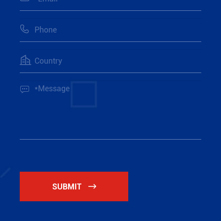



SUBMIT
