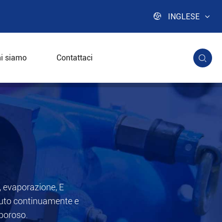

INGLESE
i siamo
Contattaci

e, evaporazione, E
enuto continuamente e
 poroso.