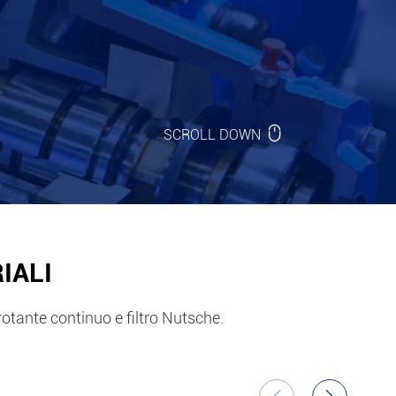

SCROLL DOWN
IALI
o rotante continuo e filtro Nutsche.