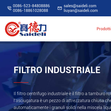
0086-523-84808886
sales@saideli.com


0086-18861028088
liuyan@saideli.com
Prodotti
Home
Prodotti
Filtro industriale
FILTRO INDUSTRIALE
Il filtro centrifugo industriale è il filtro a tambur
l'asciugatura è un pezzo di attrezzatura chiusa c
automaticamente i granuli solidi nella miscela liqui