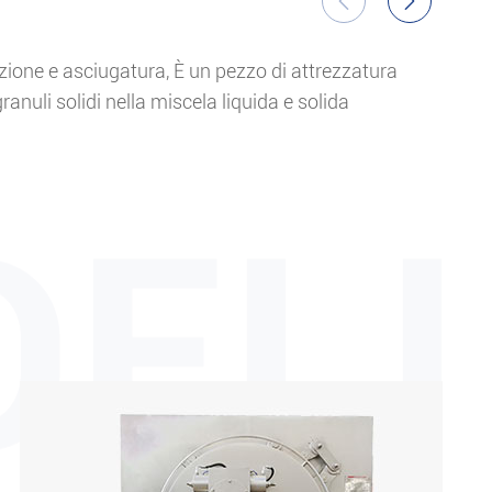
Fi


azione e asciugatura, È un pezzo di attrezzatura
La f
uli solidi nella miscela liquida e solida
lava
effi
puli