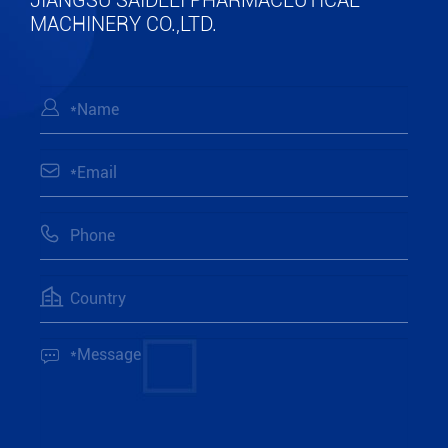
JIANGSU SAIDELI PHARMACEUTICAL
MACHINERY CO.,LTD.




