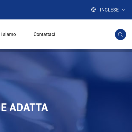

INGLESE
i siamo
Contattaci

NE ADATTA