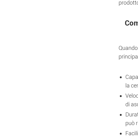
prodotto
Come
Quando s
principal
Capac
la ce
Veloc
di as
Durat
può r
Facil