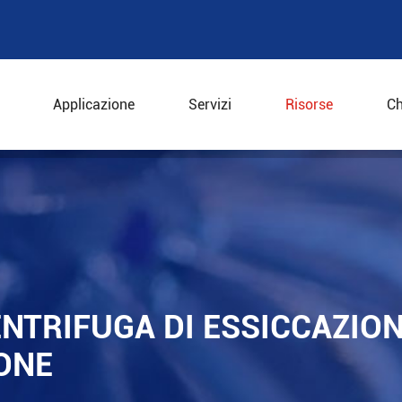
Applicazione
Servizi
Risorse
Ch
ntrifuga di essiccazione adatta per la tua applicazione
ENTRIFUGA DI ESSICCAZIO
IONE