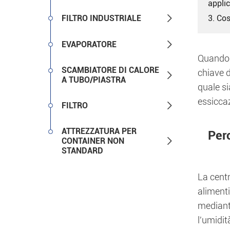
appli

FILTRO INDUSTRIALE
3. Cos

EVAPORATORE
Quando s
SCAMBIATORE DI CALORE
chiave d

A TUBO/PIASTRA
quale si
essiccaz

FILTRO
ATTREZZATURA PER
Per

CONTAINER NON
STANDARD
La centr
alimenti
mediant
l'umidit