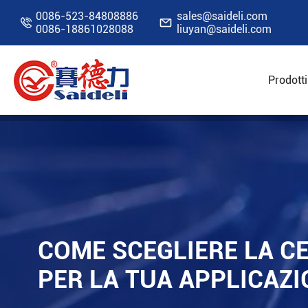
0086-523-84808886
sales@saideli.com


0086-18861028088
liuyan@saideli.com
Prodotti
Home
Risorse
Blog
Come scegliere la ce
COME SCEGLIERE LA C
PER LA TUA APPLICAZ