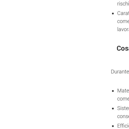
risch
Carat
come 
lavor
Cos
Durante 
Mater
come 
Siste
conse
Effic