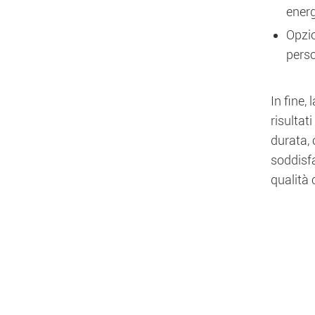
energ
Opzio
perso
In fine,
risultat
durata, 
soddisfa
qualità 