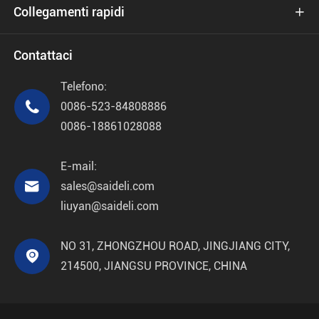
Collegamenti rapidi

Contattaci
Telefono:

0086-523-84808886
0086-18861028088
E-mail:

sales@saideli.com
liuyan@saideli.com
NO 31, ZHONGZHOU ROAD, JINGJIANG CITY,

214500, JIANGSU PROVINCE, CHINA