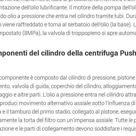
ntazione dell'olio lubrificante. Il motore della pompa dell'o
o olio a pressione che entra nel cilindro tramite tubi. Durant
o viene raffreddato e torna al serbatoio dell'olio (la base). 
mpostato (8MPa), la valvola di troppopieno si apre automa
ponenti del cilindro della centrifuga Pus
omponente è composto dal cilindro di pressione, pistone di
nto, valvola di guida, coperchio del cilindro, alloggiamento 
aggio e altre parti. L'olio a pressione entra nel cilindro a
produci movimento alternativo assiale sotto l'influenza di 
a e il tamburo del primo stadio, collegato al pistone, es
mente la torta del filtro con un'impensa assiale. Tutte le 
azione e le parti di collegamento devono soddisfare i requis