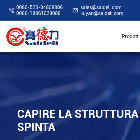
0086-523-84808886
sales@saideli.com


0086-18861028088
liuyan@saideli.com
Prodotti
Home
Risorse
Blog
Capire la struttura d
CAPIRE LA STRUTTURA 
SPINTA