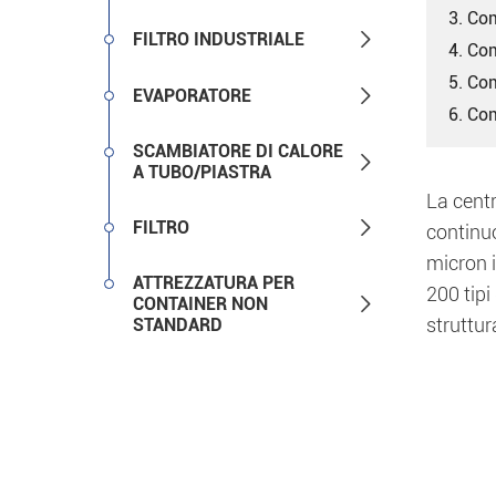
3. Com

FILTRO INDUSTRIALE
4. Com
5. Com

EVAPORATORE
6. Co
SCAMBIATORE DI CALORE

A TUBO/PIASTRA
La centr

FILTRO
continuo
micron i
ATTREZZATURA PER
200 tipi

CONTAINER NON
struttur
STANDARD