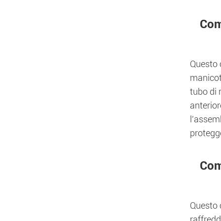
Com
Questo 
manicott
tubo di 
anterior
l'assemb
protegg
Comp
Questo c
raffredd