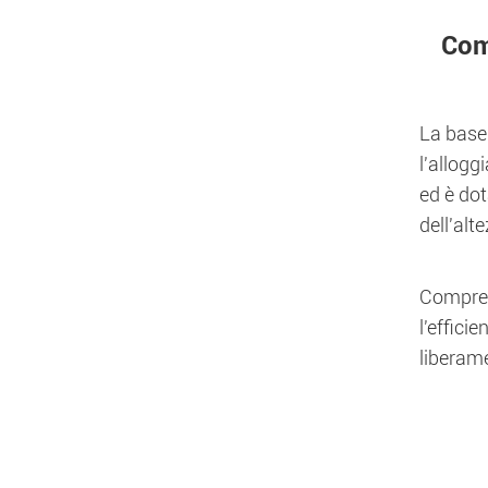
Com
La base 
l'allogg
ed è dot
dell'al
Comprend
l'effici
liberam