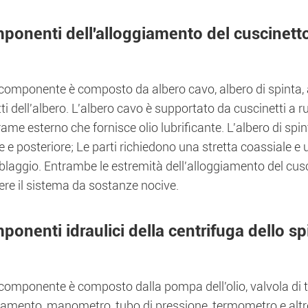
ponenti dell'alloggiamento del cuscinetto
componente è composto da albero cavo, albero di spinta, a
i dell'albero. L'albero cavo è supportato da cuscinetti a rull
rame esterno che fornisce olio lubrificante. L'albero di spi
e e posteriore; Le parti richiedono una stretta coassiale e
laggio. Entrambe le estremità dell'alloggiamento del cusc
ere il sistema da sostanze nocive.
onenti idraulici della centrifuga dello sp
omponente è composto dalla pompa dell'olio, valvola di tr
amento, manometro, tubo di pressione, termometro e altre 