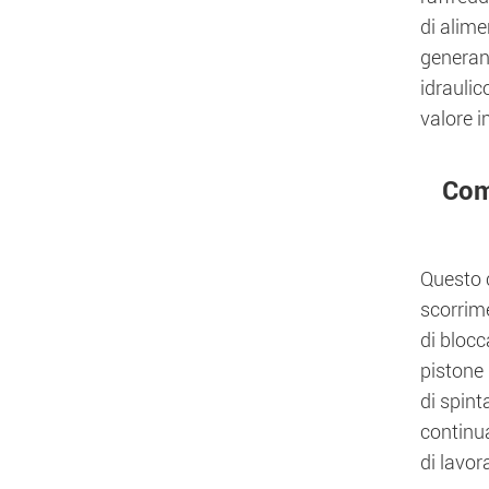
di alime
generand
idraulic
valore i
Com
Questo c
scorrime
di blocc
pistone 
di spint
continua
di lavor