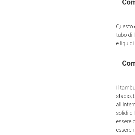
Com
Questo c
tubo di 
e liquid
Com
Il tamb
stadio, 
all'inte
solidi e
essere c
essere 