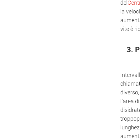
del
Cent
la veloc
aumenta,
vite è r
3. P
Intervall
chiamato
diverso,
l'area 
disidrat
troppopi
lunghezz
aumenta 