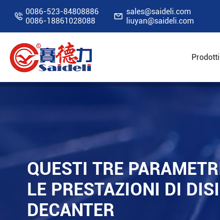
0086-523-84808886
sales@saideli.com


0086-18861028088
liuyan@saideli.com
Prodotti
Home
Risorse
Blog
Questi tre parametri
QUESTI TRE PARAMETR
LE PRESTAZIONI DI DI
DECANTER