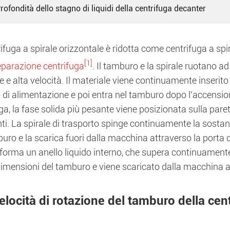
Profondità dello stagno di liquidi della centrifuga decanter
ifuga a spirale orizzontale è ridotta come centrifuga a spir
[1]
eparazione centrifuga
. Il tamburo e la spirale ruotano ad
e e alta velocità. Il materiale viene continuamente inserito 
 di alimentazione e poi entra nel tamburo dopo l'accensio
ga, la fase solida più pesante viene posizionata sulla par
i. La spirale di trasporto spinge continuamente la sostanz
uro e la scarica fuori dalla macchina attraverso la porta di
forma un anello liquido interno, che supera continuamente
imensioni del tamburo e viene scaricato dalla macchina at
elocità di rotazione del tamburo della cen