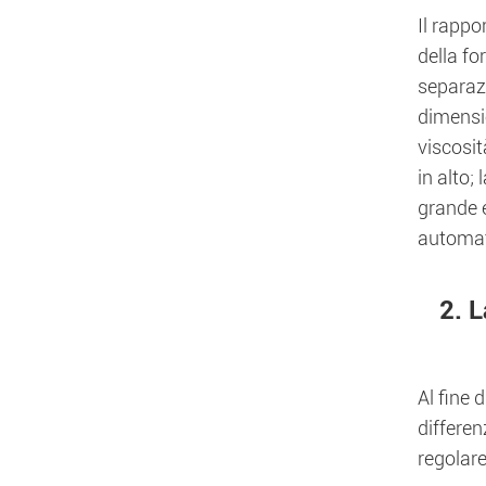
Il rappo
della fo
separazi
dimensio
viscosit
in alto;
grande e
automati
2. L
Al fine 
differen
regolare