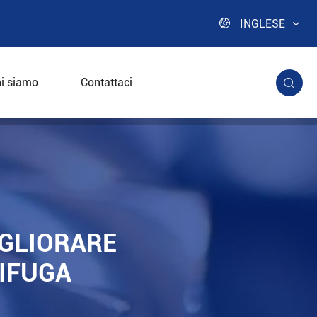

INGLESE
i siamo
Contattaci

zione della centrifuga Decanter
IGLIORARE
RIFUGA