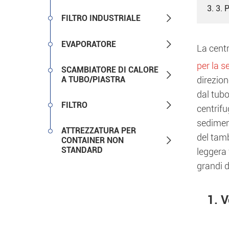
3. 3. 

FILTRO INDUSTRIALE

EVAPORATORE
La centr
per la s
SCAMBIATORE DI CALORE

A TUBO/PIASTRA
direzion
dal tubo

FILTRO
centrifu
sediment
ATTREZZATURA PER
del tamb

CONTAINER NON
STANDARD
leggera 
grandi d
1. V