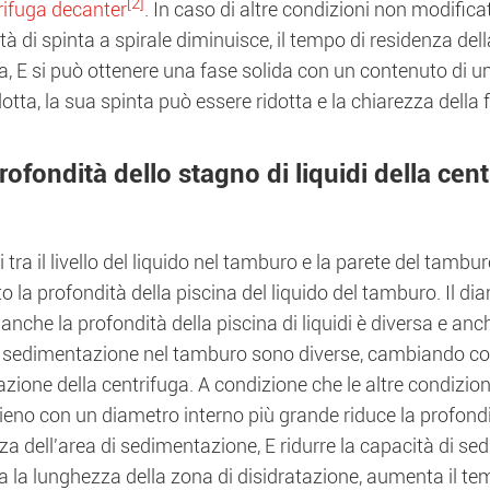
[2]
rifuga decanter
. In caso di altre condizioni non modifica
ità di spinta a spirale diminuisce, il tempo di residenza del
 E si può ottenere una fase solida con un contenuto di umid
idotta, la sua spinta può essere ridotta e la chiarezza della 
rofondità dello stagno di liquidi della cen
i tra il livello del liquido nel tamburo e la parete del tamburo
 la profondità della piscina del liquido del tamburo. Il di
 anche la profondità della piscina di liquidi è diversa e anc
di sedimentazione nel tamburo sono diverse, cambiando cos
azione della centrifuga. A condizione che le altre condizion
eno con un diametro interno più grande riduce la profondità 
a dell'area di sedimentazione, E ridurre la capacità di sed
la lunghezza della zona di disidratazione, aumenta il temp