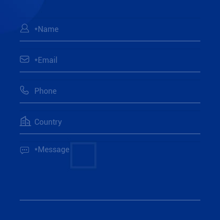




