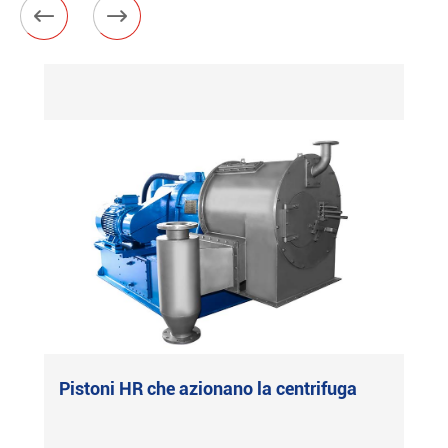


Centrifuga automatica orizzontale a
raschietto GKC