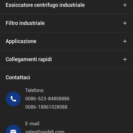
Essiccatore centrifugo industriale

Filtro industriale

Applicazione

Collegamenti rapidi

Contattaci
Telefono:

0086-523-84808886
0086-18861028088
E-mail:

sales@saideli.com