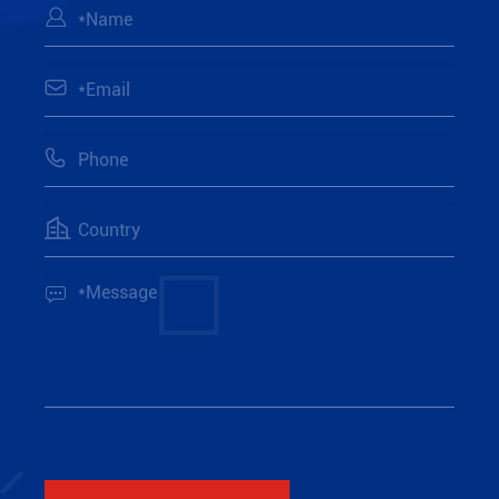




