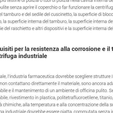
più testine di pulizia o tubi di pulizia nella cavità interna 
ulite senza aprire il coperchio o far funzionare la centrifu
l tamburo e del sedile del cuscinetto, la superficie di blocc
 la superficie interna del tamburo, la superficie interna del
ie del raschietto e altri dispositivi e la superficie interna de
isiti per la resistenza alla corrosione e il
rifuga industriale
ale, l'industria farmaceutica dovrebbe scegliere strutture 
non contattano direttamente il materiale, sono ancora adatt
bile e il mantenimento di un ambiente di officina pulito. 
bile, rivestimento in plastica, politetrafluoroetilene, titanio,
à chimiche, alla temperatura e alla concentrazione della s
ga industriale dovrebbe essere piatta, commutata senza int