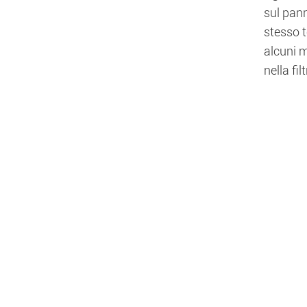
sul pann
stesso t
alcuni m
nella fi