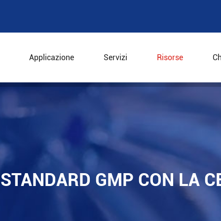
Applicazione
Servizi
Risorse
Ch
standard GMP con la centrifuga industriale?
 STANDARD GMP CON LA C