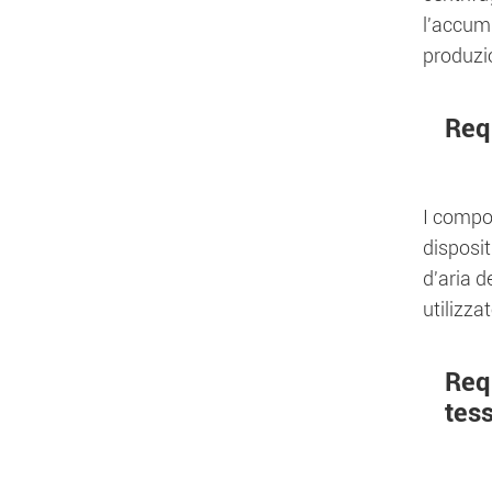
l'accumu
produzio
Requ
I compon
disposit
d'aria d
utilizza
Requ
tess