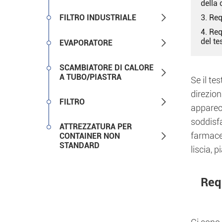
della 

FILTRO INDUSTRIALE
3. Req
4. Req
del te

EVAPORATORE
SCAMBIATORE DI CALORE

A TUBO/PIASTRA
Se il te
direzion

FILTRO
apparec
soddisfa
ATTREZZATURA PER
farmaceu

CONTAINER NON
STANDARD
liscia, 
Requ