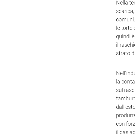
Nella te
scarica,
comuni. 
le torte
quindi è
il rasch
strato d
Nell'ind
la conta
sul rasc
tamburo.
dall'este
produrre
con forz
il gas a