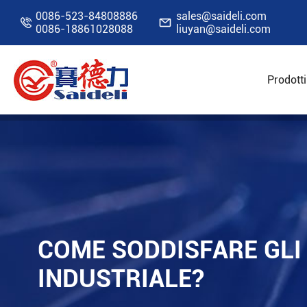
0086-523-84808886
sales@saideli.com


0086-18861028088
liuyan@saideli.com
Prodotti
Home
Risorse
Blog
Come soddisfare gli 
COME SODDISFARE GLI
INDUSTRIALE?