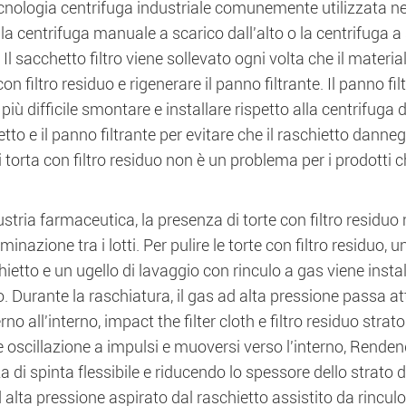
cnologia centrifuga industriale comunemente utilizzata nel
 la centrifuga manuale a scarico dall'alto o la centrifuga 
Il sacchetto filtro viene sollevato ogni volta che il materia
 con filtro residuo e rigenerare il panno filtrante. Il panno f
 più difficile smontare e installare rispetto alla centrifuga 
ietto e il panno filtrante per evitare che il raschietto danne
i torta con filtro residuo non è un problema per i prodotti c
ustria farmaceutica, la presenza di torte con filtro residuo
minazione tra i lotti. Per pulire le torte con filtro residuo, 
hietto e un ugello di lavaggio con rinculo a gas viene installa
 Durante la raschiatura, il gas ad alta pressione passa attr
rno all'interno, impact the filter cloth e filtro residuo strato
 oscillazione a impulsi e muoversi verso l'interno, Rendendo
a di spinta flessibile e riducendo lo spessore dello strato d
d alta pressione aspirato dal raschietto assistito da rinculo 