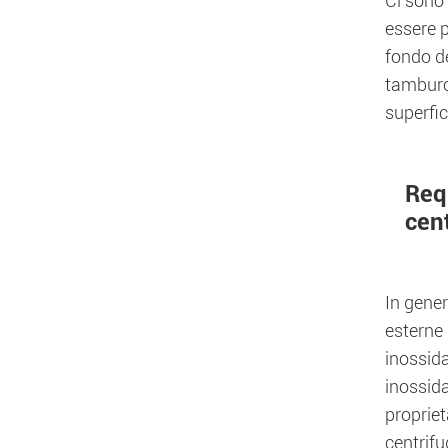
Ci sono 
essere p
fondo de
tamburo,
superfic
Requ
cent
In gener
esterne 
inossida
inossida
propriet
centrifu