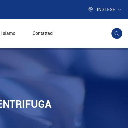

INGLESE
i siamo
Contattaci

ENTRIFUGA