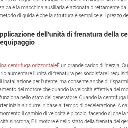
a ca e la macchina ausiliaria è azionata direttamente da u
etodo di guida è che la struttura è semplice e il prezzo de
pplicazione dell'unità di frenatura della c
l'equipaggio
na centrifuga orizzontale
È un grande carico di inerzia. Quan
io aumentare l'unità di frenatura per soddisfare i requisit
i installazione per l'utente, ma consente anche di risparmia
mento del motore che quando la velocità effettiva del moto
unziona nello stato del generatore. Quando la centrifuga i
erter inizia a ridurre in base al tempo di decelerazione. A ca
omento il cambio di velocità è piccolo, facendo sì che la v
ocità sincrona, E il motore è nello stato della frenata del ge