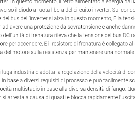
erter. In questo momento, il retro alimentato a energia dal 
verso il diodo a ruota libera del circuito inverter. Sui conden
 del bus dell'inverter si alza in questo momento, E la te
er ad avere una protezione da sovratensione e anche dannegg
o dell'unità di frenatura rileva che la tensione del bus DC r
tore per accendere, E il resistore di frenatura è collegato al 
ra del motore sulla resistenza per mantenere una normale 
ifuga industriale adotta la regolazione della velocità di c
 in base a diversi requisiti di processo e può facilmente s
locità multistadio in base alla diversa densità di fango. Q
er si arresta a causa di guasti e blocca rapidamente l'usci