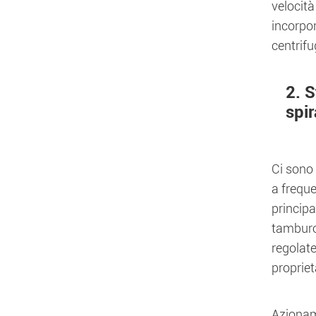
velocità
incorpor
centrif
2. S
spir
Ci sono
a frequ
principa
tamburo,
regolate
propriet
Azionam