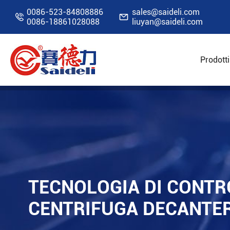
0086-523-84808886
sales@saideli.com


0086-18861028088
liuyan@saideli.com
Prodotti
Home
Risorse
Blog
Tecnologia di contro
TECNOLOGIA DI CONTR
CENTRIFUGA DECANTE