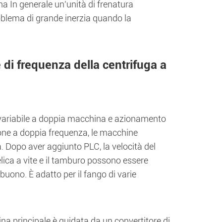
 ha In generale un'unità di frenatura
roblema di grande inerzia quando la
 di frequenza della centrifuga a
variabile a doppia macchina e azionamento
ione a doppia frequenza, le macchine
a. Dopo aver aggiunto PLC, la velocità del
l'elica a vite e il tamburo possono essere
ono. È adatto per il fango di varie
a principale è guidata da un convertitore di