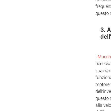
frequenz
questo m
3. A
del
Il
Macchi
necessar
spazio d
funziona
motore f
dell'inv
questo m
alla vel