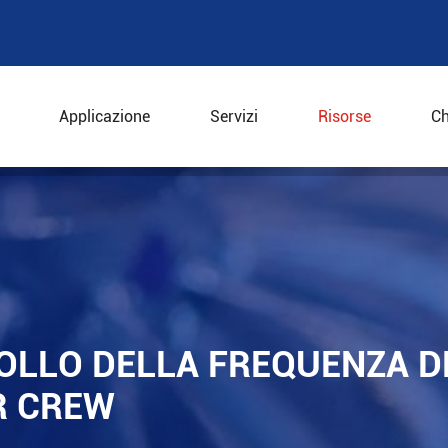
Applicazione
Servizi
Risorse
Ch
llo della frequenza della centrifuga Decanter Crew
OLLO DELLA FREQUENZA D
R CREW