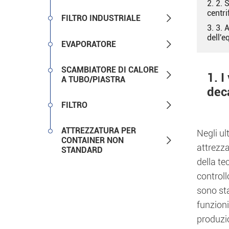
2. 2. 
centri

FILTRO INDUSTRIALE
3. 3. 
dell'e

EVAPORATORE
SCAMBIATORE DI CALORE

1. I
A TUBO/PIASTRA
dec

FILTRO
ATTREZZATURA PER
Negli ul

CONTAINER NON
attrezza
STANDARD
della te
controll
sono st
funzioni
produzi