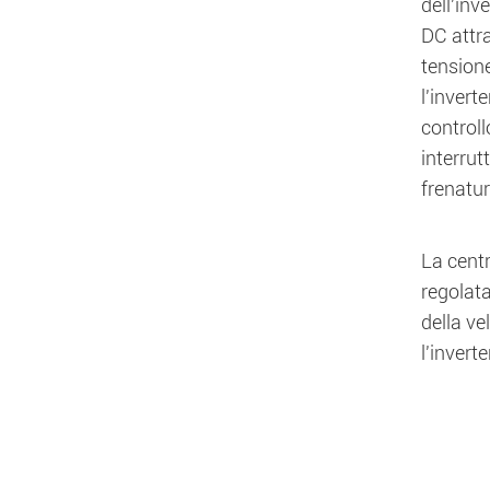
dell'inv
DC attra
tensione
l'invert
controll
interrut
frenatu
La centr
regolata
della ve
l'invert