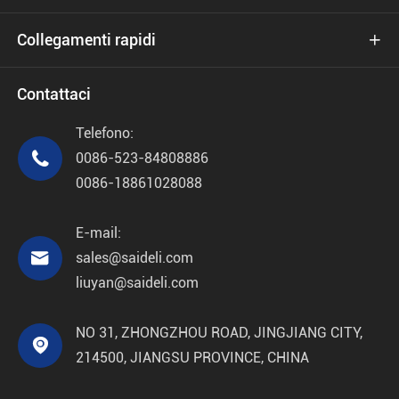
Collegamenti rapidi

Contattaci
Telefono:

0086-523-84808886
0086-18861028088
E-mail:

sales@saideli.com
liuyan@saideli.com
NO 31, ZHONGZHOU ROAD, JINGJIANG CITY,

214500, JIANGSU PROVINCE, CHINA