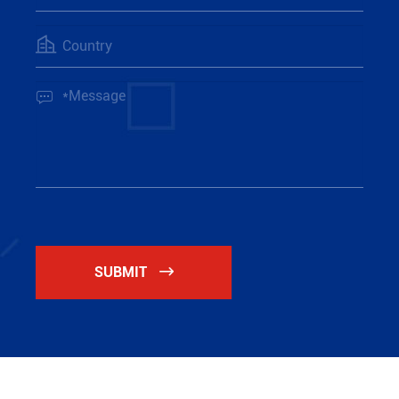


SUBMIT
