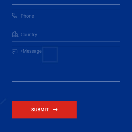



SUBMIT
